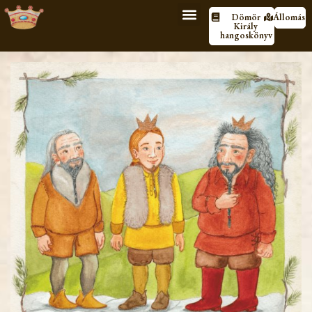
Dömör
Állomáso
Király
hangoskönyv