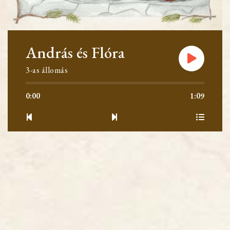
András és Flóra
3-as állomás
0:00
1:09