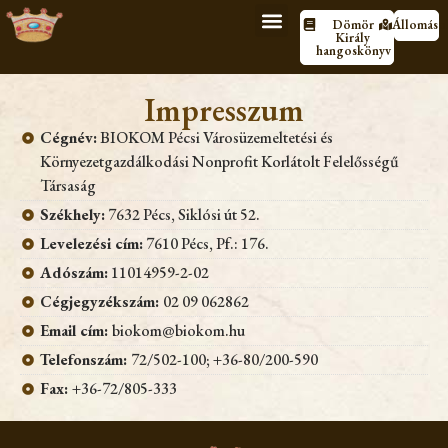
Dömör
Állomáso
Király
hangoskönyv
Impresszum
Cégnév:
BIOKOM Pécsi Városüzemeltetési és
Környezetgazdálkodási Nonprofit Korlátolt Felelősségű
Társaság
Székhely:
7632 Pécs, Siklósi út 52.
Levelezési cím:
7610 Pécs, Pf.: 176.
Adószám:
11014959-2-02
Cégjegyzékszám:
02 09 062862
Email cím:
biokom@biokom.hu
Telefonszám:
72/502-100; +36-80/200-590
Fax:
+36-72/805-333